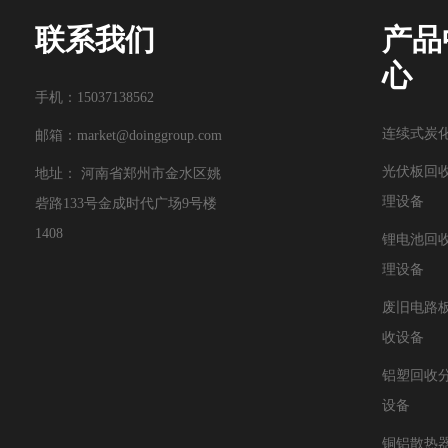
联系我们
产品
心
手机：15037138562
连续式炭
邮箱：
market@doinggroup.com
光伏板回
地址： 河南省郑州市金水区姚
理设备
砦路133号金成时代广场9号楼
1408
锂电池回
理设备
废旧电路
收设备
铝塑回收
设备
铜铝散热